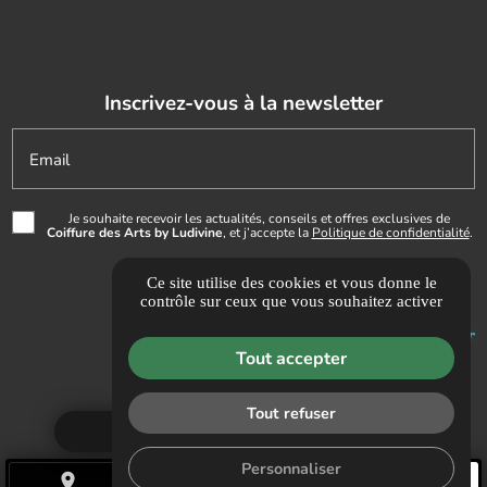
Inscrivez-vous à la newsletter
Email
Je souhaite recevoir les actualités, conseils et offres exclusives de
Coiffure des Arts by Ludivine
, et j’accepte la
Politique de confidentialité
.
Ce site utilise des cookies et vous donne le
contrôle sur ceux que vous souhaitez activer
Tout accepter
Tout refuser
Demande de RDV
Personnaliser
place
call
mail