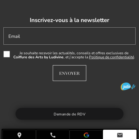
Inscrivez-vous à la newsletter
Email
Je souhaite recevoir les actualités, conseils et offres exclusives de
Coiffure des Arts by Ludivine
, et j’accepte la
Politique de confidentialité
.
Demande de RDV
place
call
mail