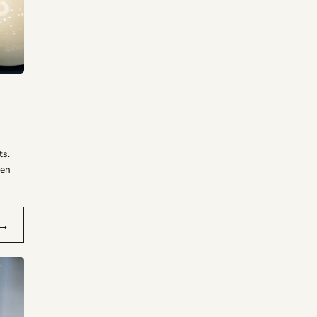
ts.
 en
→