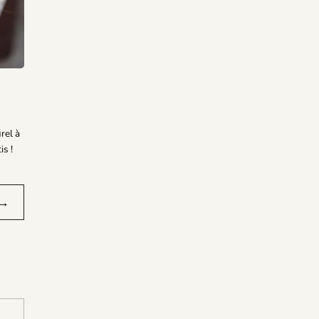
rel à
s !
→