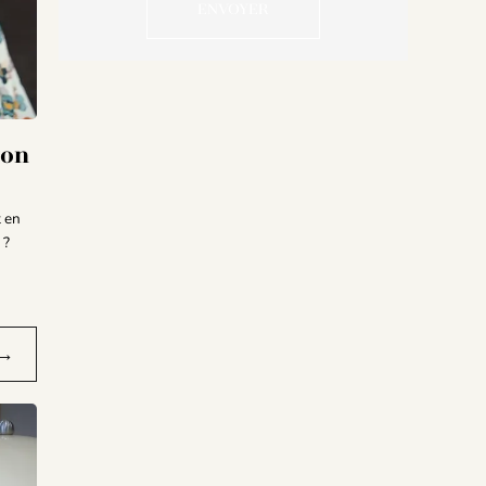
yon
t en
 ?
→