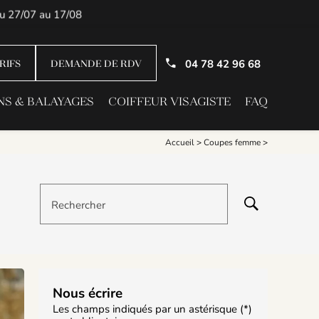
04 78 42 96 68
RIFS
DEMANDE DE RDV
S & BALAYAGES
COIFFEUR VISAGISTE
FAQ
Accueil
>
Coupes femme
>
Rechercher
Nous écrire
Les champs indiqués par un astérisque (*)